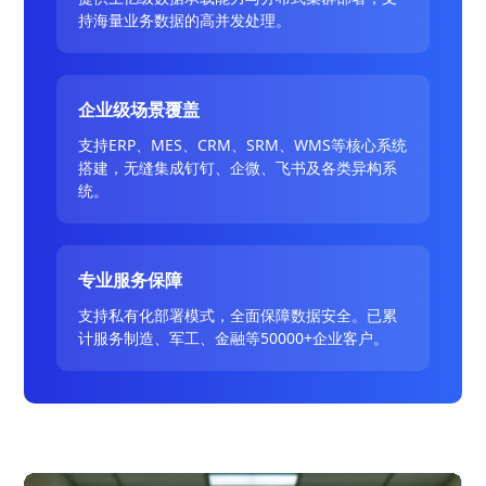
持海量业务数据的高并发处理。
企业级场景覆盖
支持ERP、MES、CRM、SRM、WMS等核心系统
搭建，无缝集成钉钉、企微、飞书及各类异构系
统。
专业服务保障
支持私有化部署模式，全面保障数据安全。已累
计服务制造、军工、金融等50000+企业客户。