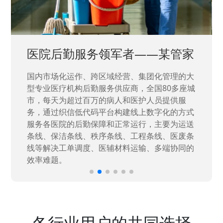
中国兵器工业集团——银光化学
国家“一五”期间156个重点项目之一。属于国家
高新技术企业，在信息化升级建设中，存在大
量“小、散、碎”的信息化需求，需要投入大量人
力资源进行开发，通过引入织信低代码平台，解
决当下遇到的各类业务难题，提升整体的IT研发
效率。
各行业用户的共同选择