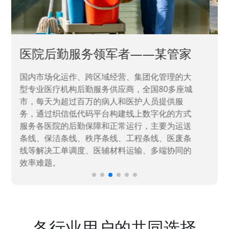
中国兵器工业集团——银光化学
国家“一五”期间156个重点项目之一。属于国家
高新技术企业，在信息化升级建设中，存在大
量“小、散、碎”的信息化需求，需要投入大量人
力资源进行开发，通过引入织信低代码平台，解
决当下遇到的各类业务难题，提升整体的IT研发
效率。
各行业用户的共同选择