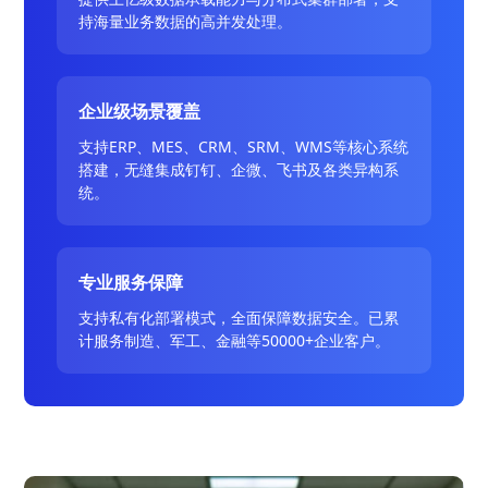
持海量业务数据的高并发处理。
企业级场景覆盖
支持ERP、MES、CRM、SRM、WMS等核心系统
搭建，无缝集成钉钉、企微、飞书及各类异构系
统。
专业服务保障
支持私有化部署模式，全面保障数据安全。已累
计服务制造、军工、金融等50000+企业客户。