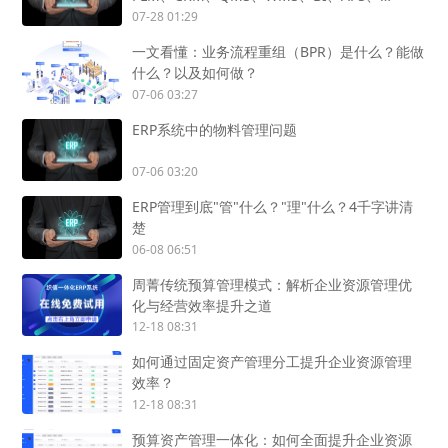
SCADA、OA怎么用？
07-28 01:29
一文看懂：业务流程重组（BPR）是什么？能做
什么？以及如何做？
07-06 03:27
ERP系统中的物料管理问题
07-06 03:20
ERP管理到底"管"什么？"理"什么？4千字讲清
楚
06-08 06:51
周菁传统预算管理模式：解析企业资源管理优
化与经营效率提升之道
12-18 08:31
如何通过固定资产管理分工提升企业资源管理
效率？
12-18 08:31
预算资产管理一体化：如何全面提升企业资源