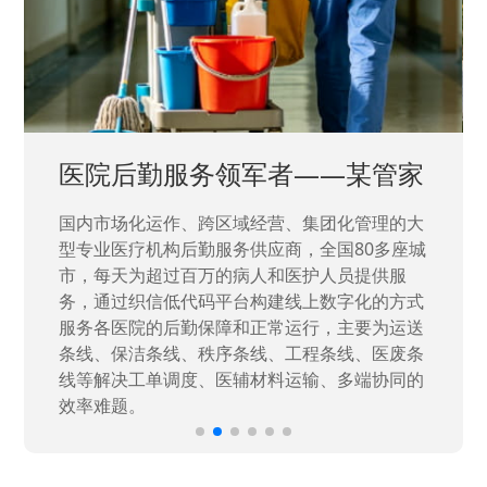
中国兵器工业集团——银光化学
国家“一五”期间156个重点项目之一。属于国家
高新技术企业，在信息化升级建设中，存在大
量“小、散、碎”的信息化需求，需要投入大量人
力资源进行开发，通过引入织信低代码平台，解
决当下遇到的各类业务难题，提升整体的IT研发
效率。