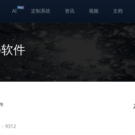
Hot
AI
定制系统
资讯
视频
文档
p软件
件
：9312