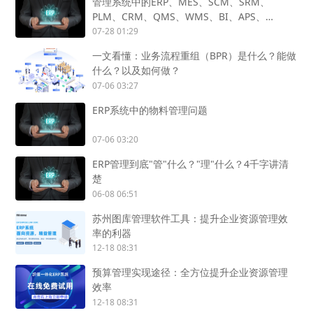
管理系统中的ERP、MES、SCM、SRM、
PLM、CRM、QMS、WMS、BI、APS、
SCADA、OA怎么用？
07-28 01:29
一文看懂：业务流程重组（BPR）是什么？能做
什么？以及如何做？
07-06 03:27
ERP系统中的物料管理问题
07-06 03:20
ERP管理到底"管"什么？"理"什么？4千字讲清
楚
06-08 06:51
苏州图库管理软件工具：提升企业资源管理效
率的利器
12-18 08:31
预算管理实现途径：全方位提升企业资源管理
效率
12-18 08:31