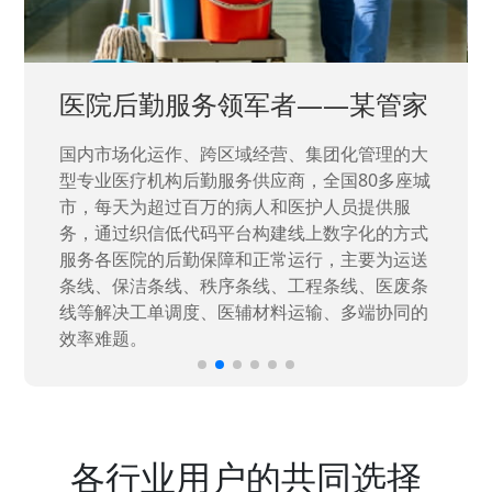
中国兵器工业集团——银光化学
国家“一五”期间156个重点项目之一。属于国家
高新技术企业，在信息化升级建设中，存在大
量“小、散、碎”的信息化需求，需要投入大量人
力资源进行开发，通过引入织信低代码平台，解
决当下遇到的各类业务难题，提升整体的IT研发
效率。
各行业用户的共同选择