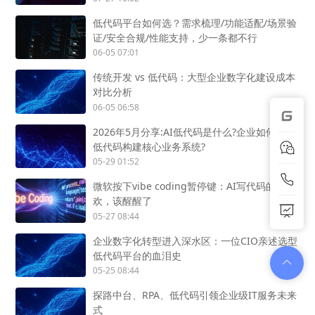
低代码平台如何选？需求梳理/功能适配/场景验
证/安全合规/性能支持，少一条都不行
06-05 07:01
传统开发 vs 低代码：大型企业数字化建设成本
对比分析
06-05 06:58
2026年5月分享:AI低代码是什么?企业如何用AI
低代码构建核心业务系统?
05-29 01:52
微软按下vibe coding暂停键：AI写代码的狂
欢，该醒醒了
05-27 08:44
企业数字化转型进入深水区：一位CIO亲述选型
低代码平台的血泪史
05-25 08:44
探路中台、RPA、低代码引领企业级IT服务未来
式