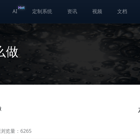
Hot
AI
定制系统
资讯
视频
文档
么做
做
浏览量：6265