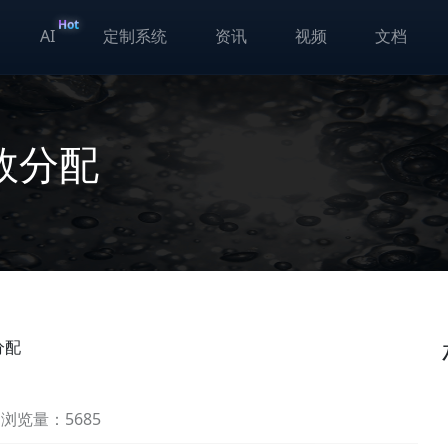
Hot
AI
定制系统
资讯
视频
文档
效分配
分配
浏览量：5685