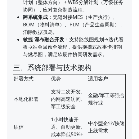
计划（整体方向） + WBS分解计划（万级任务
协同），应对复杂制造流程。
跨系统集成
：无缝对接MES（生产执行）、
BOM（物料清单）、PLM（产品生命周期），
消除数据孤岛。
敏捷-瀑布融合开发
：支持路线图规划→迭代看
板→站会回顾全流程，提供拖拽式故事卡排期
与燃尽图，满足软硬件协同研发需求。
三、系统部署与技术架构
部署方式
优势
适用客户
支持二次开发、
金融/军工等强合
本地化部署
内网高速访问、
规行业
军工级安全
1小时快速开
中小型企业/快速
织信
通、自动更新、
上线需求
成本降低50%+