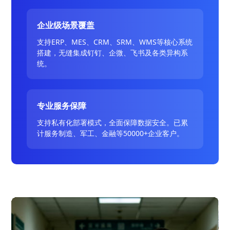
企业级场景覆盖
支持ERP、MES、CRM、SRM、WMS等核心系统
搭建，无缝集成钉钉、企微、飞书及各类异构系
统。
专业服务保障
支持私有化部署模式，全面保障数据安全。已累
计服务制造、军工、金融等50000+企业客户。