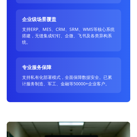
企业级场景覆盖
支持ERP、MES、CRM、SRM、WMS等核心系统
搭建，无缝集成钉钉、企微、飞书及各类异构系
统。
专业服务保障
支持私有化部署模式，全面保障数据安全。已累
计服务制造、军工、金融等50000+企业客户。