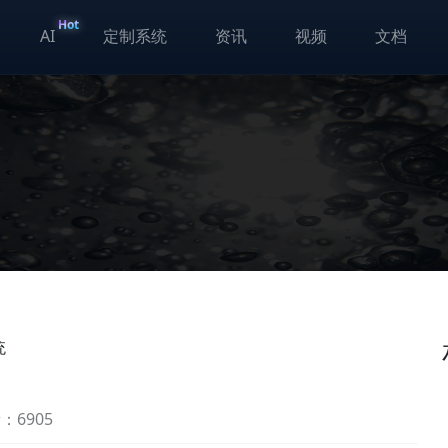
Hot
AI
定制系统
资讯
视频
文档
统
：6905