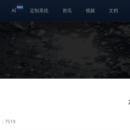
Hot
AI
定制系统
资讯
视频
文档
：7519