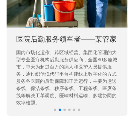
中国兵器工业集团——银光化学
国家“一五”期间156个重点项目之一。属于国家
高新技术企业，在信息化升级建设中，存在大
量“小、散、碎”的信息化需求，需要投入大量人
力资源进行开发，通过引入织信低代码平台，解
决当下遇到的各类业务难题，提升整体的IT研发
效率。