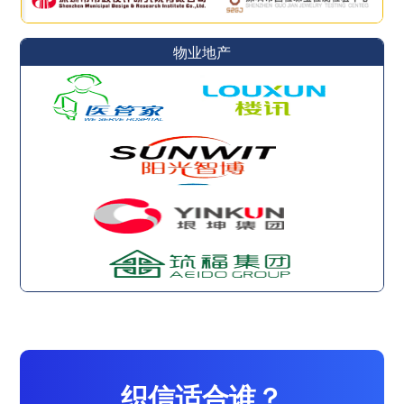
物业地产
织信适合谁？