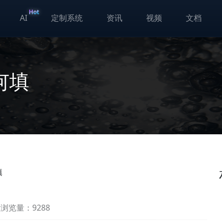
Hot
AI
定制系统
资讯
视频
文档
何填
填
浏览量：9288