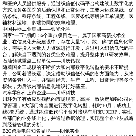
和医护人员提供服务，通过织信低代码平台构建线上数字化的
方式服务各医院的后勤保障和正常运行，主要为运送条线、保
洁条线、秩序条线、工程条线、医废条线等解决工单调度、医
辅材料运输、多端协同的效率难题。
中国兵器工业集团——银光化学
国家“一五”期间156个重点项目之一。属于国家高新技术企
业，在信息化升级建设中，存在大量“小、散、碎”的信息化需
求，需要投入大量人力资源进行开发，通过引入织信低代码平
台，解决当下遇到的各类业务难题，提升整体的IT研发效率。
石油领域重点工程单位——川庆钻探
随着国企工规模的不断扩大和内部数字化转型的要求不断提
升，公司着眼长远，决定借助织信低代码的各方面能力，从物
资储备管理入手，并辐射经营、生产、工程、日常管理等多个
板块，为后续内部信息化建设打好基座。
汽车零部件上市企业——川环科技
川环为了有效应对残酷的市场现实，高层一致决定加强公司内
部管理，8大部门将全面进行数字化转型，耗时10月，成功上
线8套系统，通过织信低代码平台对接现有用友U9ERP，实现
各部门的业务线上化，并通过数据治理，实现整个企业从战略
到经营管理的分析。
B2C跨境电商知名品牌——朗驰实业