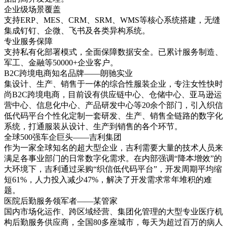
企业级场景覆盖
支持ERP、MES、CRM、SRM、WMS等核心系统搭建，无缝
集成钉钉、企微、飞书及各类异构系统。
专业服务保障
支持私有化部署模式，全面保障数据安全。已累计服务制造、
军工、金融等50000+企业客户。
B2C跨境电商知名品牌——朗驰实业
集设计、生产、销售于一体的综合性服装企业，专注女性快时
尚B2C跨境电商，目前设有供应链中心、仓储中心、亚马逊运
营中心、信息化中心、产品研发中心等20余个部门，引入织信
低代码平台个性化定制一套研发、生产、销售全链路的数字化
系统，打通服装从设计、生产到销售的各个环节。
全球500强车企巨头——吉利集团
作为一家全球知名的超大型企业，吉利需要大量的技术人员来
满足各事业部门的日常数字化需求。在内部强调“降本增效”的
大环境下，吉利通过采购“织信低代码平台”，开发周期平均缩
短61%，人力投入减少47%，解决了开发需求常年堆积的难
题。
医院后勤服务领军者——某管家
国内市场化运作、跨区域经营、集团化管理的大型专业医疗机
构后勤服务供应商，全国80多座城市，每天为超过百万的病人