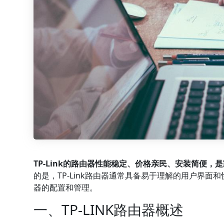
TP-Link的路由器性能稳定、价格亲民、安装简便
的是，TP-Link路由器通常具备易于理解的用户界
器的配置和管理。
一、TP-LINK路由器概述