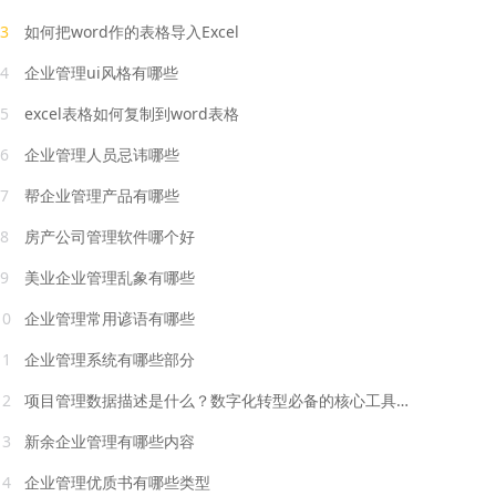
3
如何把word作的表格导入Excel
4
企业管理ui风格有哪些
5
excel表格如何复制到word表格
6
企业管理人员忌讳哪些
7
帮企业管理产品有哪些
8
房产公司管理软件哪个好
9
美业企业管理乱象有哪些
10
企业管理常用谚语有哪些
11
企业管理系统有哪些部分
12
项目管理数据描述是什么？数字化转型必备的核心工具解析
13
新余企业管理有哪些内容
14
企业管理优质书有哪些类型