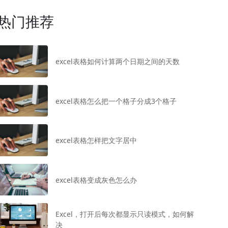
热门推荐
excel表格如何计算两个日期之间的天数
excel表格怎么把一个格子分成3个格子
excel表格怎样把文字居中
excel表格变成灰色怎么办
Excel，打开后每次都显示只读模式，如何解
决