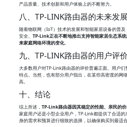
产品质量、技术创新和用户体验上的不断努力。
八、TP-LINK路由器的未来发
随着物联网（IoT）技术的发展和智能家居设备的普及，
安全。
TP-Link正在不断地推出支持智能家居生态
来家庭网络环境的变化
。
九、TP-LINK路由器的用户评
大多数用户对TP-Link路由器的评价普遍正面。用
特点。当然，也有部分用户指出，在某些高密度的网络环
高。
十、结论
综上所述，
TP-Link路由器因其稳定的性能、亲民
家庭用户还是小型企业用户，TP-Link都提供了合适的
身的需求和预算进行细致的选择，以确保购买到最适