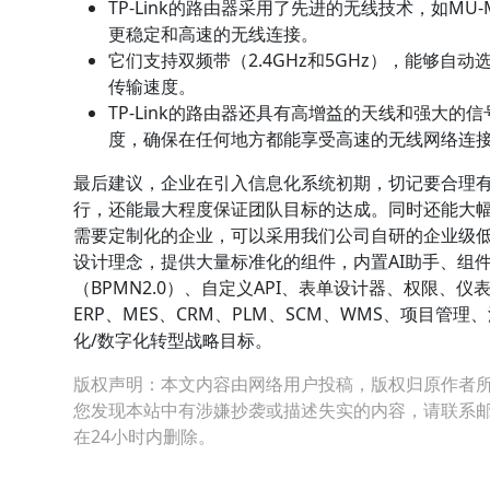
TP-Link的路由器采用了先进的无线技术，如MU-
更稳定和高速的无线连接。
它们支持双频带（2.4GHz和5GHz），能够
传输速度。
TP-Link的路由器还具有高增益的天线和强大
度，确保在任何地方都能享受高速的无线网络连
最后建议，企业在引入信息化系统初期，切记要合理
行，还能最大程度保证团队目标的达成。同时还能大
需要定制化的企业，可以采用我们公司自研的企业级低代
设计理念，提供大量标准化的组件，内置AI助手、组
（BPMN2.0）、自定义API、表单设计器、权限
ERP、MES、CRM、PLM、SCM、WMS、项目
化/数字化转型战略目标。
版权声明：本文内容由网络用户投稿，版权归原作者
您发现本站中有涉嫌抄袭或描述失实的内容，请联系邮箱：hop
在24小时内删除。