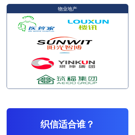
物业地产
织信适合谁？