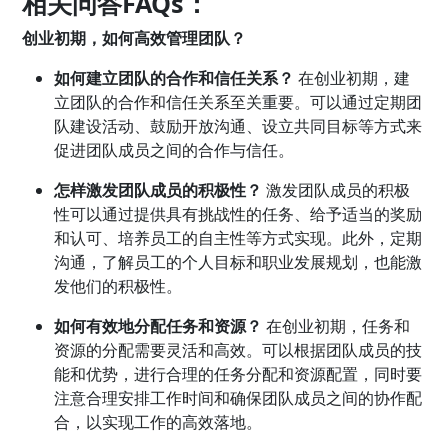
相关问答FAQs：
创业初期，如何高效管理团队？
如何建立团队的合作和信任关系？
在创业初期，建
立团队的合作和信任关系至关重要。可以通过定期团
队建设活动、鼓励开放沟通、设立共同目标等方式来
促进团队成员之间的合作与信任。
怎样激发团队成员的积极性？
激发团队成员的积极
性可以通过提供具有挑战性的任务、给予适当的奖励
和认可、培养员工的自主性等方式实现。此外，定期
沟通，了解员工的个人目标和职业发展规划，也能激
发他们的积极性。
如何有效地分配任务和资源？
在创业初期，任务和
资源的分配需要灵活和高效。可以根据团队成员的技
能和优势，进行合理的任务分配和资源配置，同时要
注意合理安排工作时间和确保团队成员之间的协作配
合，以实现工作的高效落地。