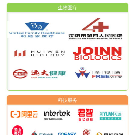
生物医疗
科技服务