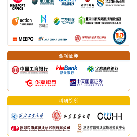
金融证券
科研院所