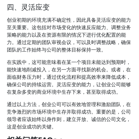
四、灵活应变
创业初期的环境充满不确定性，因此具备灵活应变的能力
至关重要。这包括对市场变化的快速反应能力、调整业务
策略的能力以及在资源有限的情况下进行优化配置的能
力。通过定期的团队审视会议，可以及时调整战略，确保
团队的工作始终与公司的整体目标保持一致。
在实践中，这可能意味着在某一个项目未能达到预期时，
能快速地削减投入，在另一方面寻找新的机会。或者，在
面临财务压力时，通过优化流程和提高效率来降低成本，
确保公司的持续运营。灵活应变的能力，让创业公司能够
在复杂多变的商业环境中生存下来，甚至取得成功。
通过以上方法，创业公司可以有效地管理和激励团队，在
竞争激烈的市场环境中生存并取得成功。重要的是，公司
领导者应该始终以身作则，建立开放、诚信的公司文化，
这是创业成功的关键。