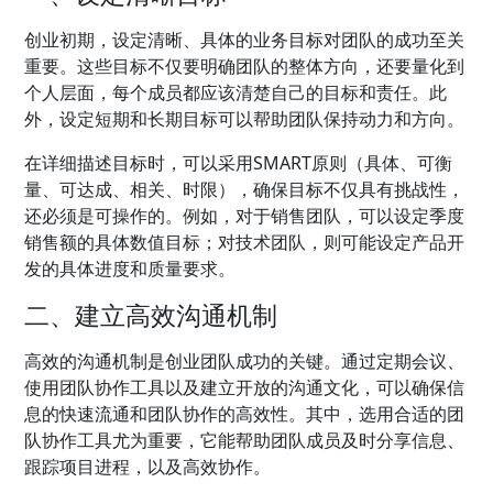
创业初期，设定清晰、具体的业务目标对团队的成功至关
重要。这些目标不仅要明确团队的整体方向，还要量化到
个人层面，每个成员都应该清楚自己的目标和责任。此
外，设定短期和长期目标可以帮助团队保持动力和方向。
在详细描述目标时，可以采用SMART原则（具体、可衡
量、可达成、相关、时限），确保目标不仅具有挑战性，
还必须是可操作的。例如，对于销售团队，可以设定季度
销售额的具体数值目标；对技术团队，则可能设定产品开
发的具体进度和质量要求。
二、建立高效沟通机制
高效的沟通机制是创业团队成功的关键。通过定期会议、
使用团队协作工具以及建立开放的沟通文化，可以确保信
息的快速流通和团队协作的高效性。其中，选用合适的团
队协作工具尤为重要，它能帮助团队成员及时分享信息、
跟踪项目进程，以及高效协作。