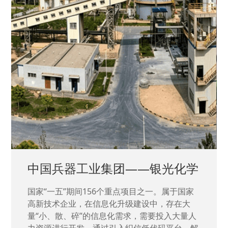
学
石油领域重点工程单位——川庆
钻探
随着国企工规模的不断扩大和内部数字化转型的
人
要求不断提升，公司着眼长远，决定借助织信低
解