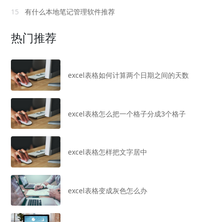
15
有什么本地笔记管理软件推荐
热门推荐
excel表格如何计算两个日期之间的天数
excel表格怎么把一个格子分成3个格子
excel表格怎样把文字居中
excel表格变成灰色怎么办