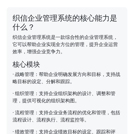
织信企业管理系统的核心能力是
什么？
织信企业管理系统是一款综合性的企业管理系统，
它可以帮助企业实现全方位的管理，提升企业运营
效率，增强企业竞争力。
核心模块
·
战略管理：帮助企业明确发展方向和目标，支持战
略目标的设定、分解和跟踪。
·
组织管理：支持企业组织架构的设计、调整和管
理，提供可视化的组织架构图。
·
流程管理：支持企业业务流程的优化和管理，包括
流程设计、流程执行、流程监控等。
·
绩效管理：支持企业绩效目标的设定、跟踪和评