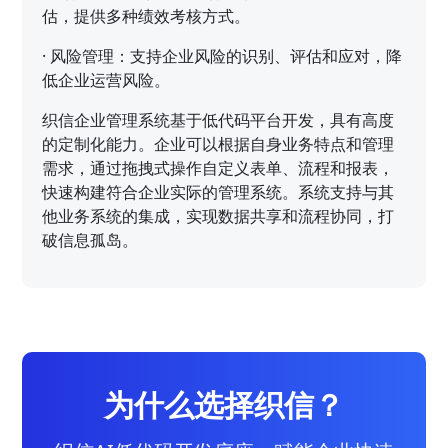
估，提供多种绩效考核方式。
·
风险管理：支持企业风险的识别、评估和应对，降
低企业运营风险。
织信企业管理系统基于低代码平台开发，具有高度
的定制化能力。企业可以根据自身业务特点和管理
需求，通过拖拽式操作自定义表单、流程和报表，
快速构建符合企业实际的管理系统。系统支持与其
他业务系统的集成，实现数据共享和流程协同，打
破信息孤岛。
为什么选择织信？