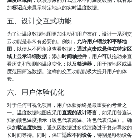
温度区域图
，以较形象的方式显示不同温度级别，或者添
加
标记点
来展示特定地点的实时温度数据。
五、设计交互式功能
为了让温度数据地图更加生动和用户友好，设计一系列交
云功能是非常有必要的。例如，
允许用户缩放和平移地
图
，以便从不同角度查看数据；
通过点击或悬停在特定区
域上显示详细数据
；添加
时间轴控件
，用户可以拖动来查
看历史和预测的温度变化；以及
筛选器
，用于按地区或温
度范围筛选数据。这样的交互功能能极大提升用户的体
验。
六、用户体验优化
对于任何可视化项目，用户体验始终是最重要的考量之
一。温度数据地图应采用
直观的设计语言
，如采用普遍认
知的颜色温度指示（暖色代表高温、冷色代表低温）。确
保
加载速度快捷
，避免因数据过多或渲染过于复杂导致的
长时间等待。同时，保证
适应不同设备
，特别是移动设备