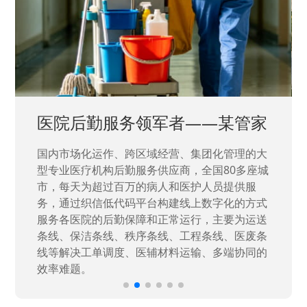
中国兵器工业集团——银光化学
国家“一五”期间156个重点项目之一。属于国家
高新技术企业，在信息化升级建设中，存在大
量“小、散、碎”的信息化需求，需要投入大量人
力资源进行开发，通过引入织信低代码平台，解
决当下遇到的各类业务难题，提升整体的IT研发
效率。