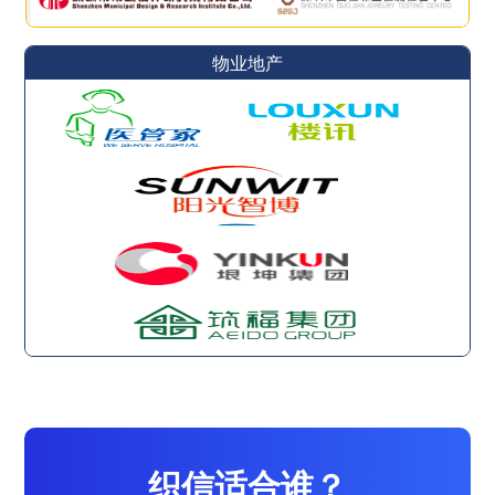
物业地产
织信适合谁？