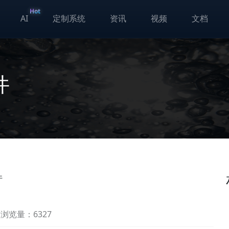
Hot
AI
定制系统
资讯
视频
文档
件
件
浏览量：6327