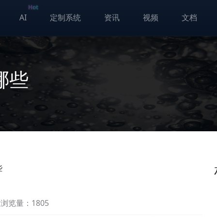
Hot
AI
定制系统
资讯
视频
文档
哪些
些
浏览量：1805