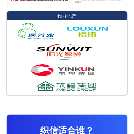
物业地产
织信适合谁？