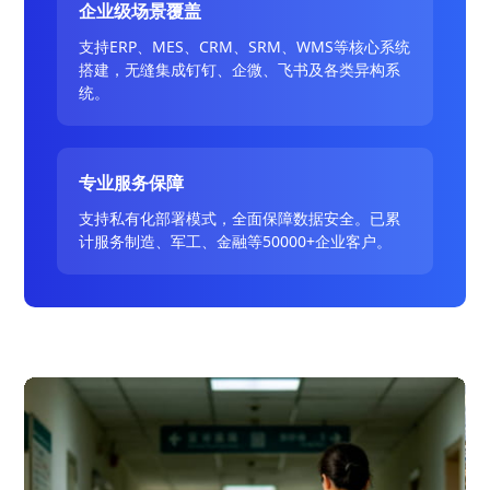
企业级场景覆盖
支持ERP、MES、CRM、SRM、WMS等核心系统
搭建，无缝集成钉钉、企微、飞书及各类异构系
统。
专业服务保障
支持私有化部署模式，全面保障数据安全。已累
计服务制造、军工、金融等50000+企业客户。