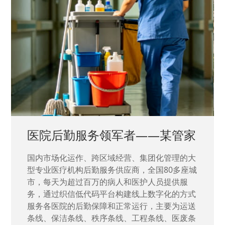
中国兵器工业集团——银光化学
国家“一五”期间156个重点项目之一。属于国家
高新技术企业，在信息化升级建设中，存在大
量“小、散、碎”的信息化需求，需要投入大量人
力资源进行开发，通过引入织信低代码平台，解
决当下遇到的各类业务难题，提升整体的IT研发
效率。