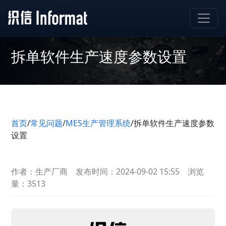
拆单软件生产速度参数设置
首页
/
常见问题
/
MES生产管理系统
/
拆单软件生产速度参数
设置
作者：生产厂商
发布时间：2024-09-02 15:55
浏览
量：3513