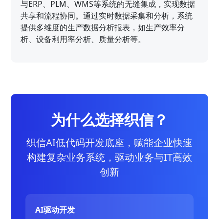
与ERP、PLM、WMS等系统的无缝集成，实现数据
共享和流程协同。通过实时数据采集和分析，系统
提供多维度的生产数据分析报表，如生产效率分
析、设备利用率分析、质量分析等。
为什么选择织信？
织信AI低代码开发底座，赋能企业快速
构建复杂业务系统，驱动业务与IT高效
创新
AI驱动开发