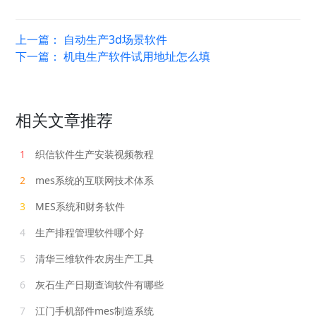
上一篇：
自动生产3d场景软件
下一篇：
机电生产软件试用地址怎么填
相关文章推荐
1
织信软件生产安装视频教程
2
mes系统的互联网技术体系
3
MES系统和财务软件
4
生产排程管理软件哪个好
5
清华三维软件农房生产工具
6
灰石生产日期查询软件有哪些
7
江门手机部件mes制造系统