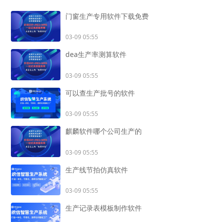
门窗生产专用软件下载免费
03-09 05:55
dea生产率测算软件
03-09 05:55
可以查生产批号的软件
03-09 05:55
麒麟软件哪个公司生产的
03-09 05:55
生产线节拍仿真软件
03-09 05:55
生产记录表模板制作软件