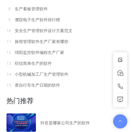
8
生产看板管理软件
9
濮院电子生产软件排行榜
10
安全生产管理软件设计方案范文
11
旅馆管理软件生产厂家有哪些
12
绵阳监控软件编程生产厂家
13
织信简单生产的软件
14
小型机械加工厂生产管理软件
15
查自行车生产日期的软件
热门推荐
抖音是哪家公司生产的软件