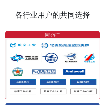
各行业用户的共同选择
国防军工