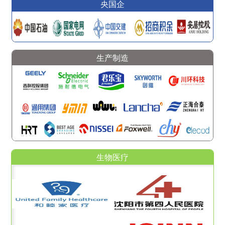
央国企
生产制造
生物医疗