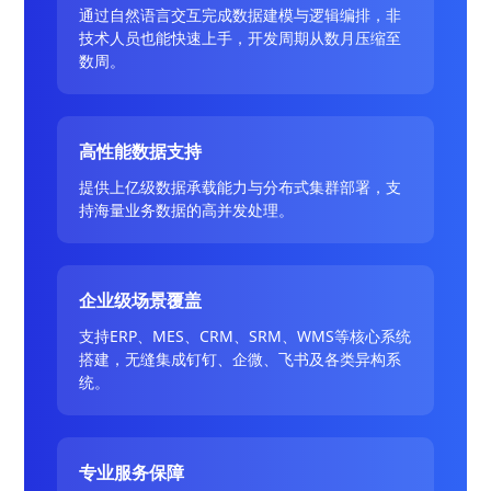
通过自然语言交互完成数据建模与逻辑编排，非
技术人员也能快速上手，开发周期从数月压缩至
数周。
高性能数据支持
提供上亿级数据承载能力与分布式集群部署，支
持海量业务数据的高并发处理。
企业级场景覆盖
支持ERP、MES、CRM、SRM、WMS等核心系统
搭建，无缝集成钉钉、企微、飞书及各类异构系
统。
专业服务保障