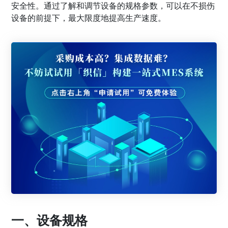
安全性。通过了解和调节设备的规格参数，可以在不损伤
设备的前提下，最大限度地提高生产速度。
一、设备规格