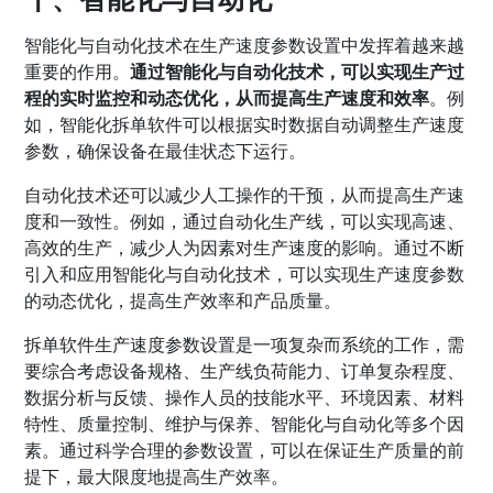
智能化与自动化技术在生产速度参数设置中发挥着越来越
重要的作用。
通过智能化与自动化技术，可以实现生产过
程的实时监控和动态优化，从而提高生产速度和效率
。例
如，智能化拆单软件可以根据实时数据自动调整生产速度
参数，确保设备在最佳状态下运行。
自动化技术还可以减少人工操作的干预，从而提高生产速
度和一致性。例如，通过自动化生产线，可以实现高速、
高效的生产，减少人为因素对生产速度的影响。通过不断
引入和应用智能化与自动化技术，可以实现生产速度参数
的动态优化，提高生产效率和产品质量。
拆单软件生产速度参数设置是一项复杂而系统的工作，需
要综合考虑设备规格、生产线负荷能力、订单复杂程度、
数据分析与反馈、操作人员的技能水平、环境因素、材料
特性、质量控制、维护与保养、智能化与自动化等多个因
素。通过科学合理的参数设置，可以在保证生产质量的前
提下，最大限度地提高生产效率。