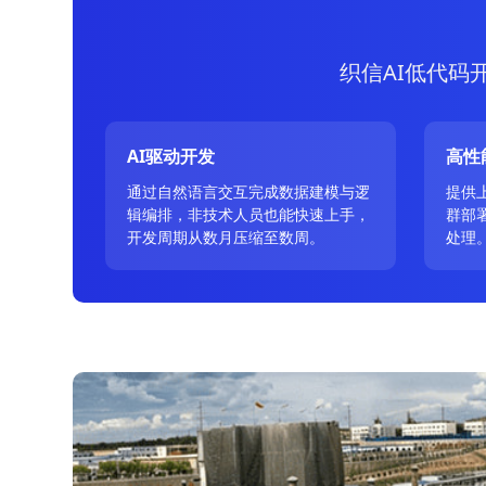
织信AI低代码
AI驱动开发
高性
通过自然语言交互完成数据建模与逻
提供
辑编排，非技术人员也能快速上手，
群部
开发周期从数月压缩至数周。
处理