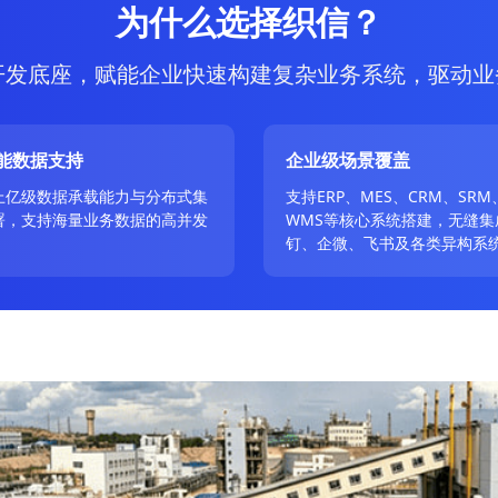
为什么选择织信？
开发底座，赋能企业快速构建复杂业务系统，驱动业
能数据支持
企业级场景覆盖
上亿级数据承载能力与分布式集
支持ERP、MES、CRM、SRM
署，支持海量业务数据的高并发
WMS等核心系统搭建，无缝集
。
钉、企微、飞书及各类异构系