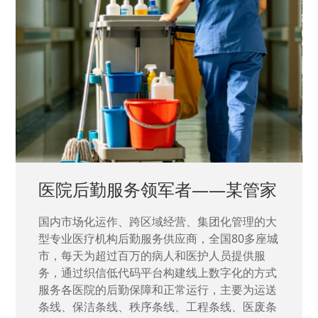
中国兵器工业集团——银光化学
国家“一五”期间156个重点项目之一。属于国家
高新技术企业，在信息化升级建设中，存在大
量“小、散、碎”的信息化需求，需要投入大量人
力资源进行开发，通过引入织信低代码平台，解
决当下遇到的各类业务难题，提升整体的IT研发
效率。