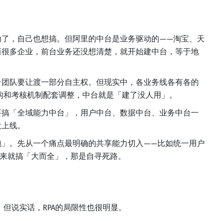
功了，自己也想搞。但阿里的中台是业务驱动的
淘宝、天
——
而很多企业，前台业务还没想清楚，就开始建中台，等于地
台团队要让渡一部分自主权。但现实中，各业务线各有各的
构和考核机制配套调整，中台就是「建了没人用」。
要搞「全域能力中台」，用户中台、数据中台、业务中台一
没上线。
跑」。先从一个痛点最明确的共享能力切入
比如统一用户
——
来就搞「大而全」，那是自寻死路。
。但说实话，
的局限性也很明显。
RPA