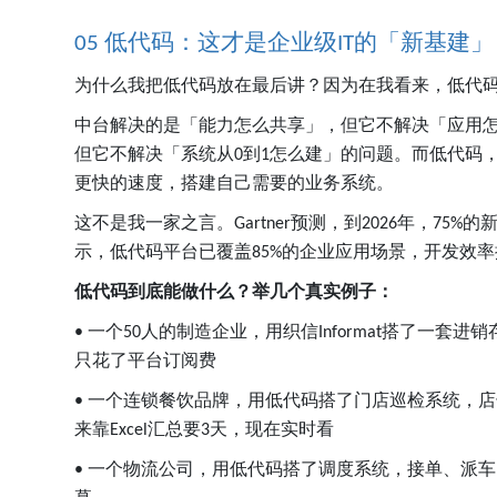
低代码：这才是企业级
的「新基建」
05
IT
为什么我把低代码放在最后讲？因为在我看来，低代
中台解决的是「能力怎么共享」，但它不解决「应用
但它不解决「系统从
到
怎么建」的问题。而低代码
0
1
更快的速度，搭建自己需要的业务系统。
这不是我一家之言。
预测，到
年，
的
Gartner
2026
75%
示，低代码平台已覆盖
的企业应用场景，开发效率
85%
低代码到底能做什么？举几个真实例子：
一个
人的制造企业，用织信
搭了一套进销
•
50
Informat
只花了平台订阅费
一个连锁餐饮品牌，用低代码搭了门店巡检系统，店
•
来靠
汇总要
天，现在实时看
Excel
3
一个物流公司，用低代码搭了调度系统，接单、派车
•