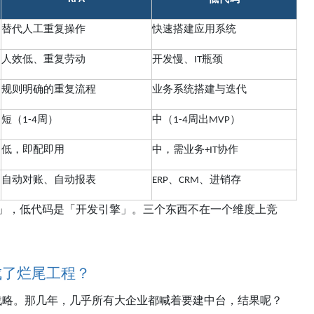
替代人工重复操作
快速搭建应用系统
人效低、重复劳动
开发慢、
瓶颈
IT
规则明确的重复流程
业务系统搭建与迭代
短（
周）
中（
周出
）
1-4
1-4
MVP
低，即配即用
中，需业务
协作
+IT
自动对账、自动报表
、
、进销存
ERP
CRM
」，低代码是「开发引擎」。三个东西不在一个维度上竞
成了烂尾工程？
战略。那几年，几乎所有大企业都喊着要建中台，结果呢？