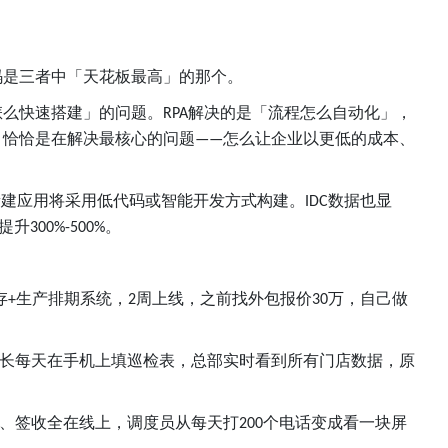
码是三者中「天花板最高」的那个。
怎么快速搭建」的问题。
解决的是「流程怎么自动化」，
RPA
，恰恰是在解决最核心的问题
怎么让企业以更低的成本、
——
新建应用将采用低代码或智能开发方式构建。
数据也显
IDC
提升
。
300%-500%
存
生产排期系统，
周上线，之前找外包报价
万，自己做
+
2
30
长每天在手机上填巡检表，总部实时看到所有门店数据，原
、签收全在线上，调度员从每天打
个电话变成看一块屏
200