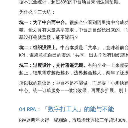
据不完全统计，超过
的中台项目未能达到预期。
60%
为什么？三大坑：
坑一：为了中台而中台。
很多企业看到阿里搞中台成
猫、聚划算有大量共享需求，中台是自然长出来的。
基没打稳就盖楼，能不塌吗？
坑二：组织没跟上。
中台本质是「共享」，意味着前
，谁愿意把自己的资源「共享」出去？没有组织架
KPI
坑三：过度设计，交付遥遥无期。
有的企业一上来就
起上，结果需求越做越多，边界越画越大，两年了还
所以我的建议是：中台不是不能做，而是要「小步快
中心、统一订单服务
做出效果，再逐步扩展。别上
——
：「数字打工人」的能与不能
04 RPA
这两年火得一塌糊涂，市场增速连续三年超过
RPA
30%