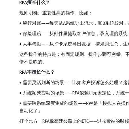
擅长什么？
RPA
规则明确、重复性高的操作。比如：
银行对账
每天从
系统导出流水，和
系统核对，
•
——
A
B
保险理赔
从邮件里提取客户信息，录入理赔系统
•
——
人事考勤
从打卡系统导出数据，按规则汇总，生
•
——
这些操作的特点是：有固定规则、操作步骤可穷举、
倍不是吹的。
不擅长什么？
RPA
需要灵活判断的场景
比如客户投诉怎么处理？这
•
——
系统频繁变动的场景
依赖
元素定位，系统
•
——RPA
UI
需要跨系统深度集成的场景
是「模拟人在操
•
——RPA
自动化了」
打个比方，
像高速公路上的
过收费站的时
RPA
ETC——