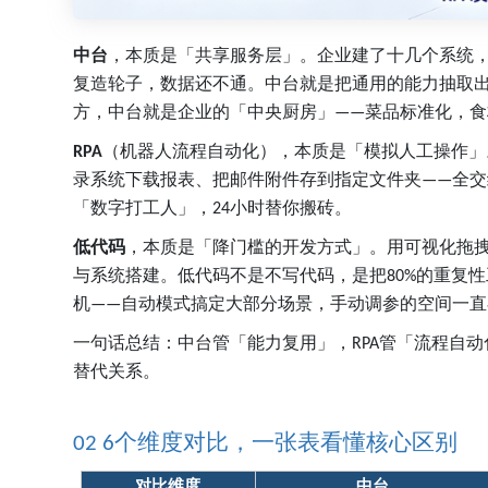
中台
，本质是「共享服务层」。企业建了十几个系统
复造轮子，数据还不通。中台就是把通用的能力抽取
方，中台就是企业的「中央厨房」
菜品标准化，食
——
（机器人流程自动化），本质是「模拟人工操作」
RPA
录系统下载报表、把邮件附件存到指定文件夹
全交
——
「数字打工人」，
小时替你搬砖。
24
低代码
，本质是「降门槛的开发方式」。用可视化拖
与系统搭建。低代码不是不写代码，是把
的重复性
80%
机
自动模式搞定大部分场景，手动调参的空间一直
——
一句话总结：中台管「能力复用」，
管「流程自动
RPA
替代关系。
个维度对比，一张表看懂核心区别
02 6
对比维度
中台