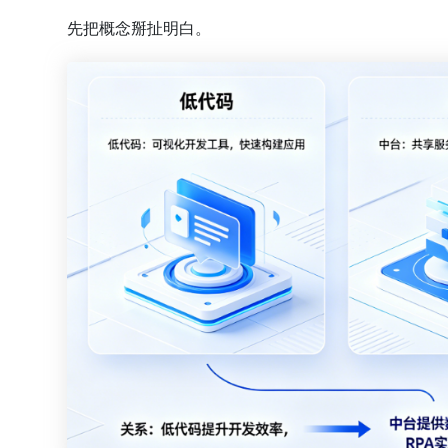
先把概念掰扯明白。