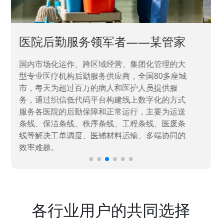
中国兵器工业集团——银光化学
国家“一五”期间156个重点项目之一。属于国家
高新技术企业，在信息化升级建设中，存在大
量“小、散、碎”的信息化需求，需要投入大量人
力资源进行开发，通过引入织信低代码平台，解
决当下遇到的各类业务难题，提升整体的IT研发
效率。
各行业用户的共同选择