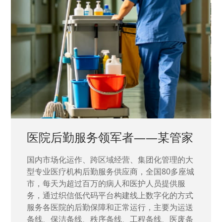
中国兵器工业集团——银光化学
国家“一五”期间156个重点项目之一。属于国家
高新技术企业，在信息化升级建设中，存在大
量“小、散、碎”的信息化需求，需要投入大量人
力资源进行开发，通过引入织信低代码平台，解
决当下遇到的各类业务难题，提升整体的IT研发
效率。