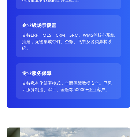
企业级场景覆盖
支持ERP、MES、CRM、SRM、WMS等核心系统
搭建，无缝集成钉钉、企微、飞书及各类异构系
统。
专业服务保障
支持私有化部署模式，全面保障数据安全。已累
计服务制造、军工、金融等50000+企业客户。