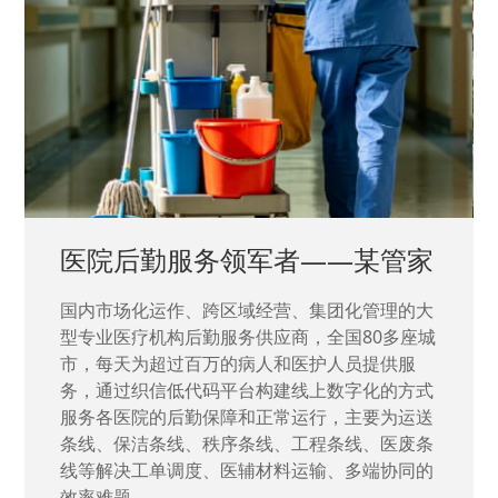
中国兵器工业集团——银光化学
国家“一五”期间156个重点项目之一。属于国家
高新技术企业，在信息化升级建设中，存在大
量“小、散、碎”的信息化需求，需要投入大量人
力资源进行开发，通过引入织信低代码平台，解
决当下遇到的各类业务难题，提升整体的IT研发
效率。