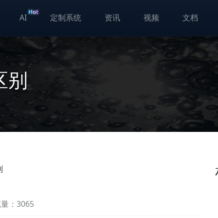
Hot
AI
定制系统
资讯
视频
文档
区别
别
量：3065