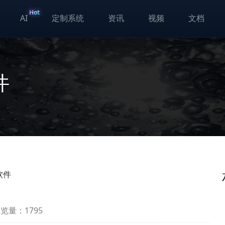
Hot
AI
定制系统
资讯
视频
文档
件
软件
览量：1795