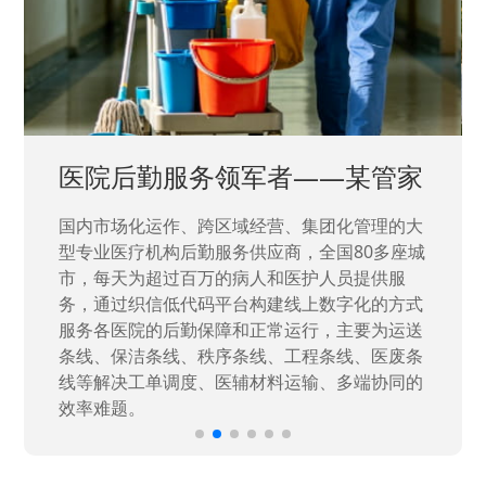
中国兵器工业集团——银光化学
国家“一五”期间156个重点项目之一。属于国家
高新技术企业，在信息化升级建设中，存在大
量“小、散、碎”的信息化需求，需要投入大量人
力资源进行开发，通过引入织信低代码平台，解
决当下遇到的各类业务难题，提升整体的IT研发
效率。