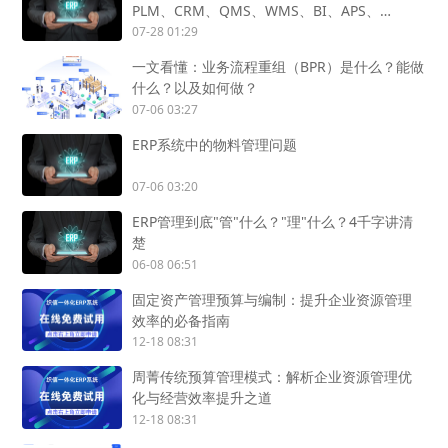
PLM、CRM、QMS、WMS、BI、APS、
SCADA、OA怎么用？
07-28 01:29
一文看懂：业务流程重组（BPR）是什么？能做
什么？以及如何做？
07-06 03:27
ERP系统中的物料管理问题
07-06 03:20
ERP管理到底"管"什么？"理"什么？4千字讲清
楚
06-08 06:51
固定资产管理预算与编制：提升企业资源管理
效率的必备指南
12-18 08:31
周菁传统预算管理模式：解析企业资源管理优
化与经营效率提升之道
12-18 08:31