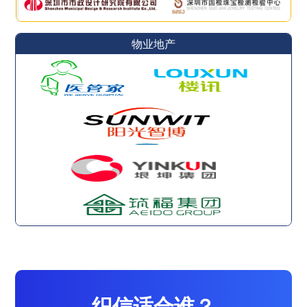
物业地产
织信适合谁？