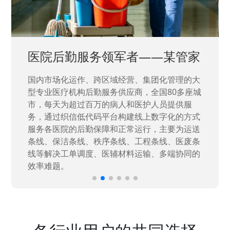
中国兵器工业集团——银光化学
国家“一五”期间156个重点项目之一。属于国家
高新技术企业，在信息化升级建设中，存在大
量“小、散、碎”的信息化需求，需要投入大量人
力资源进行开发，通过引入织信低代码平台，解
决当下遇到的各类业务难题，提升整体的IT研发
效率。