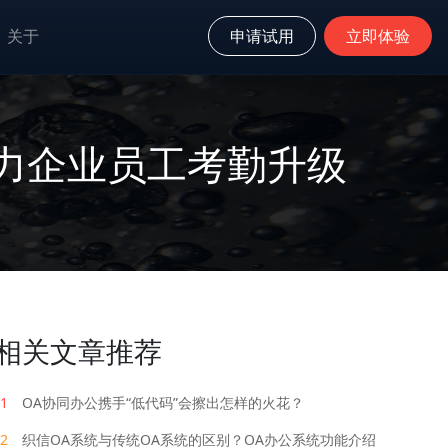
关于
申请试用
立即体验
力企业员工考勤升级
相关文章推荐
1
OA协同办公携手“低代码”会擦出怎样的火花？
2
织信OA系统与传统OA系统的区别？OA办公系统功能介绍