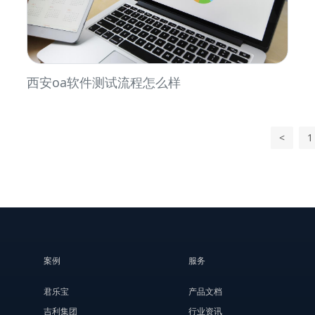
西安oa软件测试流程怎么样
<
1
案例
服务
君乐宝
产品文档
吉利集团
行业资讯