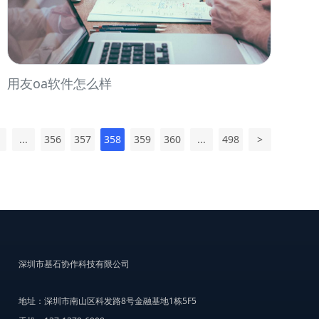
用友oa软件怎么样
...
356
357
358
359
360
...
498
>
深圳市基石协作科技有限公司
地址：深圳市南山区科发路8号金融基地1栋5F5